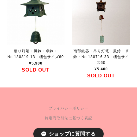
吊り灯篭・風鈴・卓鈴・
南部鉄器・吊り灯篭・風鈴・卓
No.180819-13・梱包サイズ60
鈴・No.180716-33・梱包サイ
ズ60
¥5,900
¥5,400
SOLD OUT
SOLD OUT
プライバシーポリシー
特定商取引法に基づく表記
ショップに質問する
c 2021 FLEX CORPORATION.