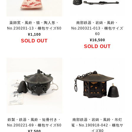
薬師窯・風鈴・猫・陶人形・
南部鉄器・岩鋳・風鈴・
No.230201-13・梱包サイズ60
No.200321-013・梱包サイズ
60
¥1,100
¥16,500
SOLD OUT
SOLD OUT
鉄製・鉄器・風鈴・短冊付き・
南部鉄器・岩鋳・風鈴・吊灯
No.200221-69・梱包サイズ60
篭・No.190918-042・梱包サ
イズ80
¥7,500