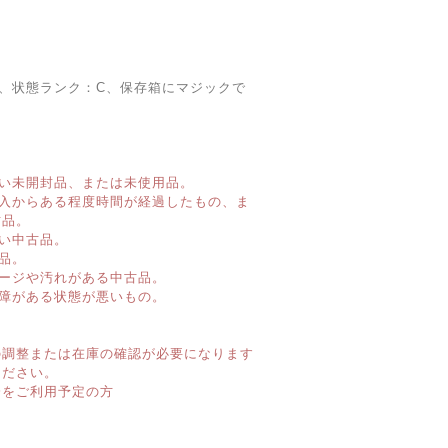
㎜、状態ランク：C、保存箱にマジックで
い未開封品、または未使用品。
購入からある程度時間が経過したもの、ま
古品。
い中古品。
品。
ージや汚れがある中古品。
障がある状態が悪いもの。
】
の調整または在庫の確認が必要になります
ください。
済をご利用予定の方