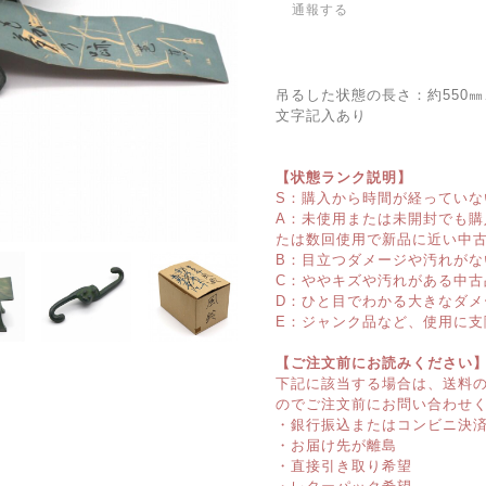
通報する
吊るした状態の長さ：約550
文字記入あり
【状態ランク説明】
S：購入から時間が経っていな
A：未使用または未開封でも
たは数回使用で新品に近い中
B：目立つダメージや汚れがな
C：ややキズや汚れがある中古
D：ひと目でわかる大きなダメ
E：ジャンク品など、使用に支
【ご注文前にお読みください
下記に該当する場合は、送料
のでご注文前にお問い合わせ
・銀行振込またはコンビニ決
・お届け先が離島
・直接引き取り希望