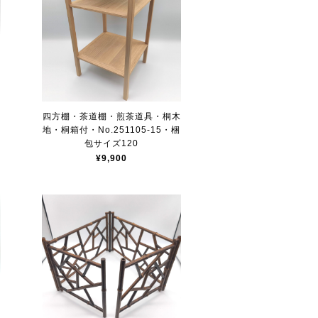
四方棚・茶道棚・煎茶道具・桐木
梱
地・桐箱付・No.251105-15・梱
包サイズ120
¥9,900