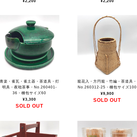
¥2,200
¥2,200
青楽・雀瓦・雀土器・茶道具・灯
籠花入・方円籠・竹編・茶道具
明具・夜咄茶事・No.260401-
No.260312-25・梱包サイズ100
36・梱包サイズ60
¥9,900
¥3,300
SOLD OUT
SOLD OUT