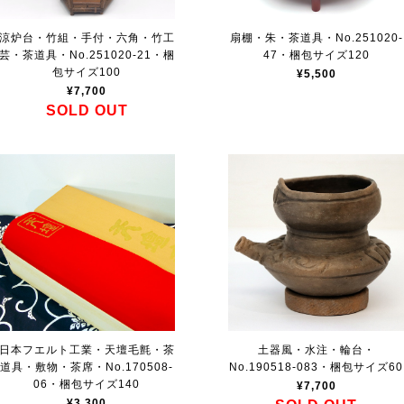
涼炉台・竹組・手付・六角・竹工
扇棚・朱・茶道具・No.251020-
芸・茶道具・No.251020-21・梱
47・梱包サイズ120
包サイズ100
¥5,500
¥7,700
SOLD OUT
日本フエルト工業・天壇毛氈・茶
土器風・水注・輪台・
道具・敷物・茶席・No.170508-
No.190518-083・梱包サイズ60
06・梱包サイズ140
¥7,700
¥3,300