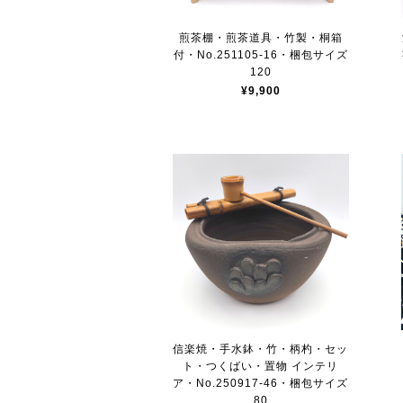
煎茶棚・煎茶道具・竹製・桐箱
付・No.251105-16・梱包サイズ
120
¥9,900
信楽焼・手水鉢・竹・柄杓・セッ
ト・つくばい・置物 インテリ
ア・No.250917-46・梱包サイズ
80