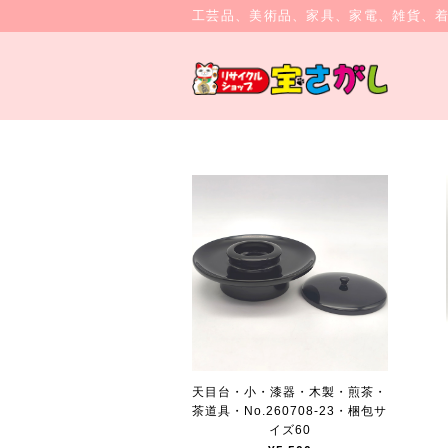
工芸品、美術品、家具、家電、雑貨、
天目台・小・漆器・木製・煎茶・
茶道具・No.260708-23・梱包サ
イズ60