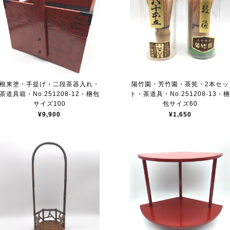
根来塗・手提げ・二段茶器入れ・
陽竹園・芳竹園・茶筅・2本セッ
茶道具箱・No.251208-12・梱包
ト・茶道具・No.251208-13・
サイズ100
包サイズ60
¥9,900
¥1,650