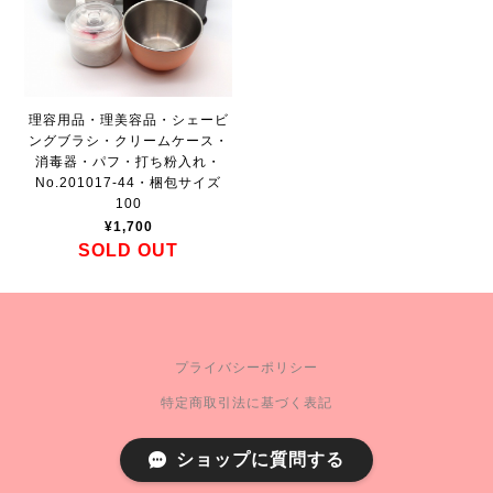
理容用品・理美容品・シェービ
ングブラシ・クリームケース・
消毒器・パフ・打ち粉入れ・
No.201017-44・梱包サイズ
100
¥1,700
SOLD OUT
プライバシーポリシー
特定商取引法に基づく表記
ショップに質問する
c 2021 FLEX CORPORATION.