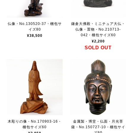
仏像・No.130520-37・梱包サ
鎌倉大佛殿・ミニチュア大仏・
イズ80
仏像・置物・No.210713-
042・梱包サイズ60
¥38,500
¥2,200
SOLD OUT
木彫りの像・No.170903-16・
金属製・博堂・仏面・月光菩
梱包サイズ60
薩・No.150727-10・梱包サイ
ズ60