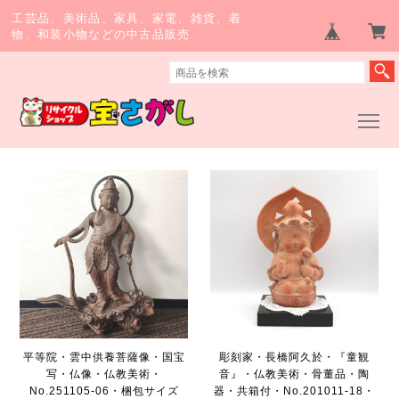
工芸品、美術品、家具、家電、雑貨、着
物、和装小物などの中古品販売
平等院・雲中供養菩薩像・国宝
彫刻家・長橋阿久於・『童観
写・仏像・仏教美術・
音』・仏教美術・骨董品・陶
No.251105-06・梱包サイズ
器・共箱付・No.201011-18・