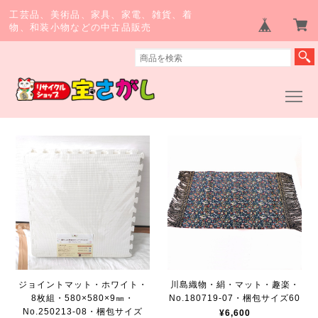
工芸品、美術品、家具、家電、雑貨、着
物、和装小物などの中古品販売
ジョイントマット・ホワイト・
川島織物・絹・マット・趣楽・
8枚組・580×580×9㎜・
No.180719-07・梱包サイズ60
No.250213-08・梱包サイズ
¥6,600