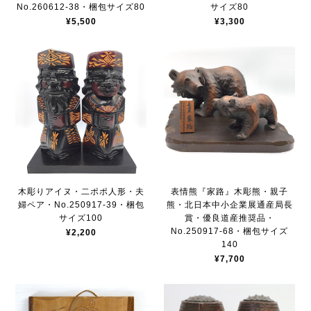
No.260612-38・梱包サイズ80
サイズ80
¥5,500
¥3,300
木彫りアイヌ・二ポポ人形・夫
表情熊『家路』木彫熊・親子
婦ペア・No.250917-39・梱包
熊・北日本中小企業展通産局長
サイズ100
賞・優良道産推奨品・
No.250917-68・梱包サイズ
¥2,200
140
¥7,700