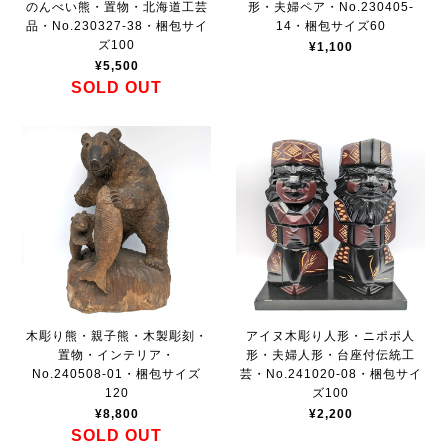
のんべい熊・置物・北海道工芸
形・夫婦ペア・No.230405-
品・No.230327-38・梱包サイ
14・梱包サイズ60
ズ100
¥1,100
¥5,500
SOLD OUT
木彫り熊・親子熊・木製彫刻・
アイヌ木彫り人形・ニポポ人
置物・インテリア・
形・夫婦人形・台座付伝統工
No.240508-01・梱包サイズ
芸・No.241020-08・梱包サイ
120
ズ100
¥8,800
¥2,200
SOLD OUT