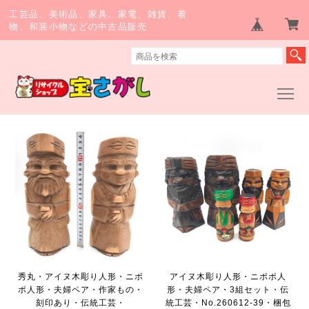
工芸品、美術品、家具、家電、雑貨、着
物、和装小物などの中古品販売
秀丸・アイヌ木彫り人形・ニポ
アイヌ木彫り人形・ニポポ人
ポ人形・夫婦ペア・作家もの・
形・夫婦ペア・3組セット・伝
刻印あり・伝統工芸・
統工芸・No.260612-39・梱包