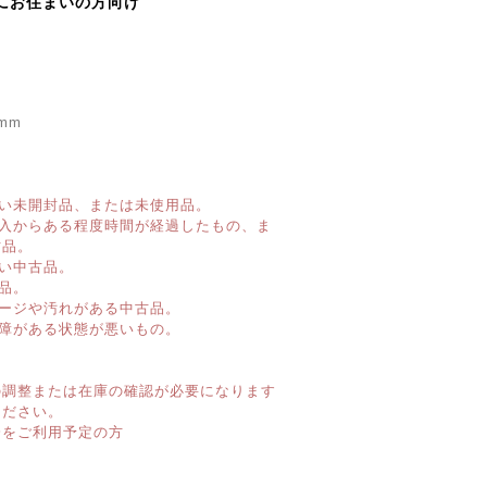
にお住まいの方向け
mm
い未開封品、または未使用品。
購入からある程度時間が経過したもの、ま
古品。
い中古品。
品。
ージや汚れがある中古品。
障がある状態が悪いもの。
】
の調整または在庫の確認が必要になります
ください。
済をご利用予定の方