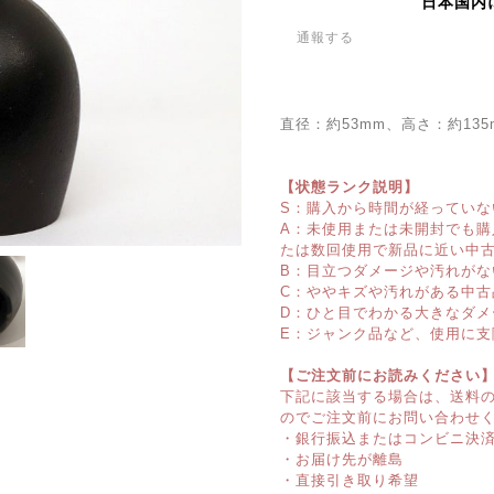
日本国内
通報する
直径：約53mm、高さ：約135
【状態ランク説明】
S：購入から時間が経っていな
A：未使用または未開封でも
たは数回使用で新品に近い中
B：目立つダメージや汚れがな
C：ややキズや汚れがある中古
D：ひと目でわかる大きなダメ
E：ジャンク品など、使用に支
【ご注文前にお読みください
下記に該当する場合は、送料
のでご注文前にお問い合わせ
・銀行振込またはコンビニ決
・お届け先が離島
・直接引き取り希望