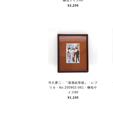
梱包サイズ60
¥2,200
竹久夢二・『港屋絵草紙』・レプ
リカ・No.200902-061・梱包サ
イズ80
¥1,100