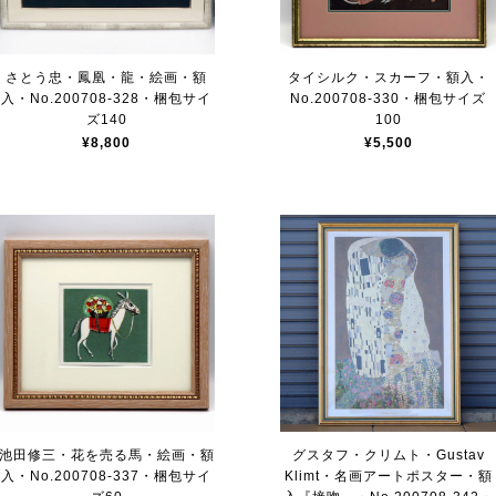
さとう忠・鳳凰・龍・絵画・額
タイシルク・スカーフ・額入・
入・No.200708-328・梱包サイ
No.200708-330・梱包サイズ
ズ140
100
¥8,800
¥5,500
池田修三・花を売る馬・絵画・額
グスタフ・クリムト・Gustav
入・No.200708-337・梱包サイ
Klimt・名画アートポスター・額