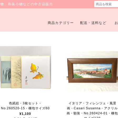
着物、和装小物などの中古品販売
商品カテゴリー
配送・送料など
色紙絵・3枚セット・
イタリア・フィレンツェ・風景
No.260520-15・梱包サイズ60
画・Casari Susanna・アクリル
画・額装・No.260424-01・梱
¥1,100