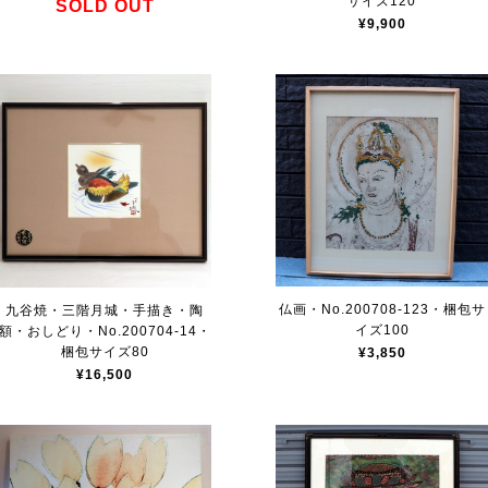
サイズ120
SOLD OUT
¥9,900
仏画・No.200708-123・梱包サ
九谷焼・三階月城・手描き・陶
イズ100
額・おしどり・No.200704-14・
梱包サイズ80
¥3,850
¥16,500