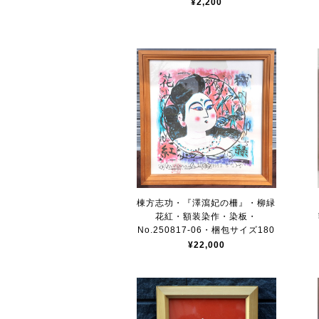
¥2,200
棟方志功・『澤瀉妃の柵』・柳緑
花紅・額装染作・染板・
No.250817-06・梱包サイズ180
¥22,000