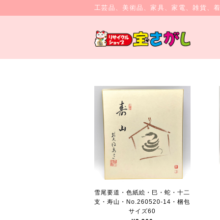
工芸品、美術品、家具、家電、雑貨、
雪尾要道・色紙絵・巳・蛇・十二
支・寿山・No.260520-14・梱包
サイズ60