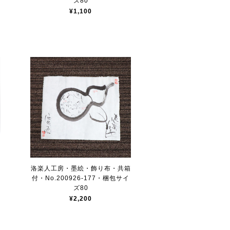
ズ80
¥1,100
プ
洛楽人工房・墨絵・飾り布・共箱
付・No.200926-177・梱包サイ
ズ80
¥2,200