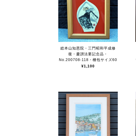
総本山知恩院・三門昭和平成修
復・慶讃法要記念品・
No.200708-118・梱包サイズ60
¥1,100