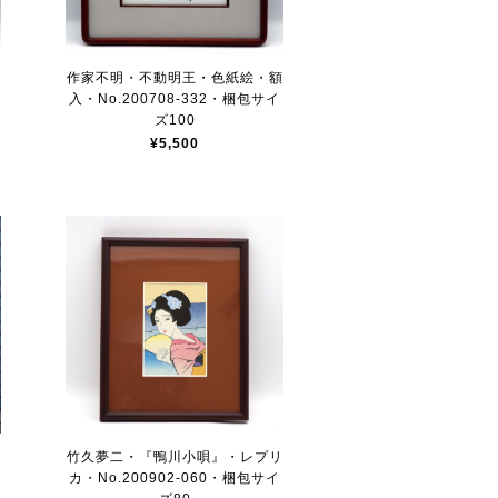
作家不明・不動明王・色紙絵・額
入・No.200708-332・梱包サイ
ズ100
¥5,500
竹久夢二・『鴨川小唄』・レプリ
カ・No.200902-060・梱包サイ