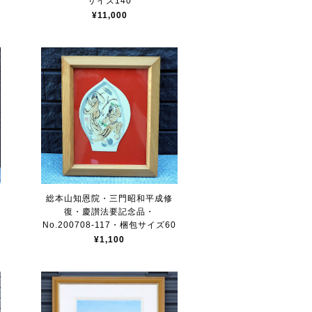
サイズ140
¥11,000
総本山知恩院・三門昭和平成修
復・慶讃法要記念品・
No.200708-117・梱包サイズ60
¥1,100