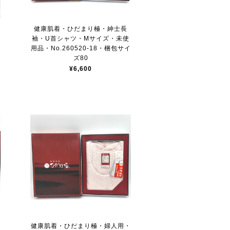
健康肌着・ひだまり極・紳士長
袖・U首シャツ・Mサイズ・未使
用品・No.260520-18・梱包サイ
ズ80
¥6,600
ボ
健康肌着・ひだまり極・婦人用・