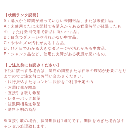
【状態ランク説明】
S：購入から時間が経っていない未開封品、または未使用品。
A：未使用または未開封でも購入からある程度時間が経過したも
の、または数回使用で新品に近い中古品。
B：目立つダメージや汚れがない中古品。
C：ややキズや汚れがある中古品。
D：ひと目でわかる大きなダメージや汚れがある中古品。
E：ジャンク品など、使用に支障がある状態が悪いもの。
【ご注文前にお読みください】
下記に該当する場合は、送料の調整または在庫の確認が必要になり
ますのでご注文前にお問い合わせください。
・銀行振込またはコンビニ決済をご利用予定の方
・お届け先が離島
・直接引き取り希望
・レターパック希望
・複数同梱発送希望
・送料不明の商品
※直接引取の場合、保管期限は1週間です。期限を過ぎた場合はキ
ャンセル処理致します。