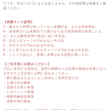
てです。目立つヨゴレなどはありません。その他状態は画像をご確
認ください。
【状態ランク説明】
S：購入から時間が経っていない未開封品、または未使用品。
A：未使用または未開封でも購入からある程度時間が経過したも
の、または数回使用で新品に近い中古品。
B：目立つダメージや汚れがない中古品。
C：ややキズや汚れがある中古品。
D：ひと目でわかる大きなダメージや汚れがある中古品。
E：ジャンク品など、使用に支障がある状態が悪いもの。
【ご注文前にお読みください】
下記に該当する場合は、送料の調整または在庫の確認が必要になり
ますのでご注文前にお問い合わせください。
・銀行振込またはコンビニ決済をご利用予定の方
・お届け先が離島
・直接引き取り希望
・レターパック希望
・複数同梱発送希望
・送料不明の商品