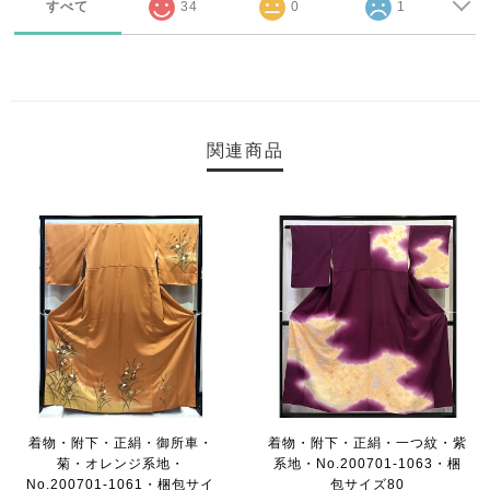
すべて
34
0
1
関連商品
着物・附下・正絹・御所車・
着物・附下・正絹・一つ紋・紫
菊・オレンジ系地・
系地・No.200701-1063・梱
No.200701-1061・梱包サイ
包サイズ80