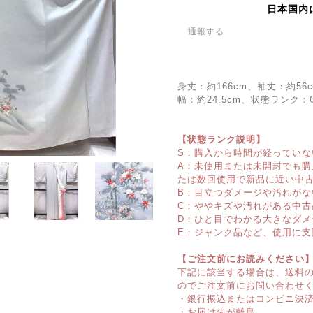
日本国内
通報する
身丈：約166cm、袖丈：約56
幅：約24.5cm、状態ランク
【状態ランク説明】
S：購入から時間が経っていな
A：未使用または未開封でも
たは数回使用で新品に近い中
B：目立つダメージや汚れがな
C：ややキズや汚れがある中古
D：ひと目でわかる大きなダメ
E：ジャンク品など、使用に支
【ご注文前にお読みください
下記に該当する場合は、送料
のでご注文前にお問い合わせ
・銀行振込またはコンビニ決
・お届け先が離島