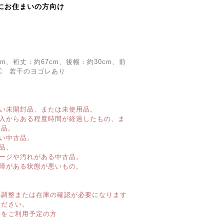
にお住まいの方向け
cm、裄丈：約67cm、後幅：約30cm、前
：C 若干のヨゴレあり
い未開封品、または未使用品。
購入からある程度時間が経過したもの、ま
古品。
い中古品。
品。
ージや汚れがある中古品。
障がある状態が悪いもの。
】
の調整または在庫の確認が必要になります
ください。
済をご利用予定の方