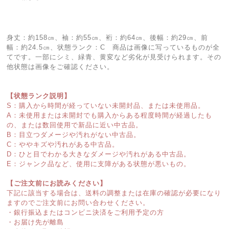
身丈：約158㎝、袖：約55㎝、裄：約64㎝、後幅：約29㎝、前
幅：約24.5㎝、状態ランク：C 商品は画像に写っているものが全
てです。一部にシミ、緑青、黄変など劣化が見受けられます。その
他状態は画像をご確認ください。
【状態ランク説明】
S：購入から時間が経っていない未開封品、または未使用品。
A：未使用または未開封でも購入からある程度時間が経過したも
の、または数回使用で新品に近い中古品。
B：目立つダメージや汚れがない中古品。
C：ややキズや汚れがある中古品。
D：ひと目でわかる大きなダメージや汚れがある中古品。
E：ジャンク品など、使用に支障がある状態が悪いもの。
【ご注文前にお読みください】
下記に該当する場合は、送料の調整または在庫の確認が必要になり
ますのでご注文前にお問い合わせください。
・銀行振込またはコンビニ決済をご利用予定の方
・お届け先が離島