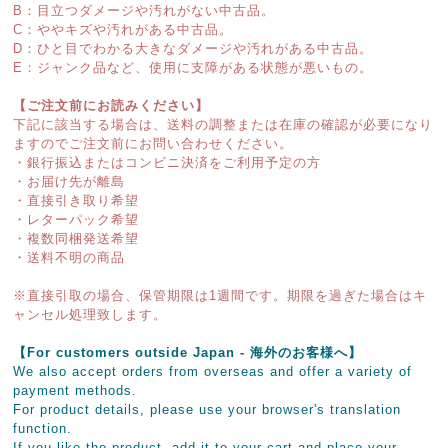
B：目立つダメージや汚れがない中古品。
C：ややキズや汚れがある中古品。
D：ひと目でわかる大きなダメージや汚れがある中古品。
E：ジャンク品など、使用に支障がある状態が悪いもの。
【ご注文前にお読みください】
下記に該当する場合は、送料の調整または在庫の確認が必要になり
ますのでご注文前にお問い合わせください。
・銀行振込またはコンビニ決済をご利用予定の方
・お届け先が離島
・直接引き取り希望
・レターパック希望
・複数同梱発送希望
・送料不明の商品
※直接引取の場合、保管期限は1週間です。期限を過ぎた場合はキ
ャンセル処理致します。
【For customers outside Japan - 海外のお客様へ】
We also accept orders from overseas and offer a variety of
payment methods.
For product details, please use your browser's translation
function.
If you like the product, add it to your cart and place your