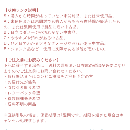
【状態ランク説明】
S：購入から時間が経っていない未開封品、または未使用品。
A：未使用または未開封でも購入からある程度時間が経過したも
の、または数回使用で新品に近い中古品。
B：目立つダメージや汚れがない中古品。
C：ややキズや汚れがある中古品。
D：ひと目でわかる大きなダメージや汚れがある中古品。
E：ジャンク品など、使用に支障がある状態が悪いもの。
【ご注文前にお読みください】
下記に該当する場合は、送料の調整または在庫の確認が必要になり
ますのでご注文前にお問い合わせください。
・銀行振込またはコンビニ決済をご利用予定の方
・お届け先が離島
・直接引き取り希望
・レターパック希望
・複数同梱発送希望
・送料不明の商品
※直接引取の場合、保管期限は1週間です。期限を過ぎた場合はキ
ャンセル処理致します。