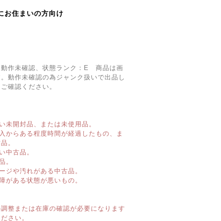
にお住まいの方向け
、動作未確認、状態ランク：E 商品は画
す。動作未確認の為ジャンク扱いで出品し
をご確認ください。
い未開封品、または未使用品。
購入からある程度時間が経過したもの、ま
古品。
い中古品。
品。
ージや汚れがある中古品。
障がある状態が悪いもの。
】
の調整または在庫の確認が必要になります
ください。