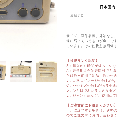
日本国内
通報する
サイズ：画像参照、外箱なし
像に写っているものが全てで
ています。その他状態は画像
【状態ランク説明】
S：購入から時間が経っていな
A：未使用または未開封でも
たは数回使用で新品に近い中
B：目立つダメージや汚れがな
C：ややキズや汚れがある中古
D：ひと目でわかる大きなダメ
E：ジャンク品など、使用に支
【ご注文前にお読みください
下記に該当する場合は、送料
のでご注文前にお問い合わせ