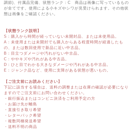
調節)、付属品完備、状態ランク：C 商品は画像に写っているもの
が全てです。使用による小キズやシワが見受けられます。その他状
態は画像をご確認ください。
【状態ランク説明】
S：購入から時間が経っていない未開封品、または未使用品。
A：未使用または未開封でも購入からある程度時間が経過したも
の、または数回使用で新品に近い中古品。
B：目立つダメージや汚れがない中古品。
C：ややキズや汚れがある中古品。
D：ひと目でわかる大きなダメージや汚れがある中古品。
E：ジャンク品など、使用に支障がある状態が悪いもの。
【ご注文前にお読みください】
下記に該当する場合は、送料の調整または在庫の確認が必要になり
ますのでご注文前にお問い合わせください。
・銀行振込またはコンビニ決済をご利用予定の方
・お届け先が離島
・直接引き取り希望
・レターパック希望
・複数同梱発送希望
・送料不明の商品