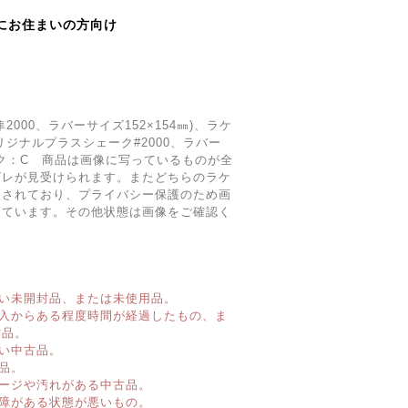
にお住まいの方向け
000、ラバーサイズ152×154㎜)、ラケ
ジナルプラスシェーク#2000、ラバー
ランク：C 商品は画像に写っているものが全
ゴレが見受けられます。またどちらのラケ
入されており、プライバシー保護のため画
しています。その他状態は画像をご確認く
い未開封品、または未使用品。
購入からある程度時間が経過したもの、ま
古品。
い中古品。
品。
ージや汚れがある中古品。
障がある状態が悪いもの。