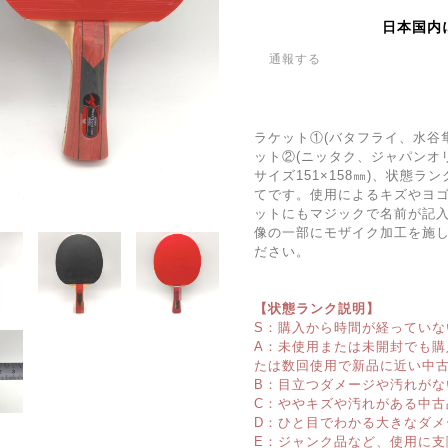
日本国内
通報する
ラケット①(バタフライ、水谷隼2
ット②(ニッタク、ジャパンオリ
サイズ151×158㎜)、状態
てです。使用によるキズやヨ
ットにもマジックで名前が記
像の一部にモザイク加工を施
ださい。
【状態ランク説明】
S：購入から時間が経っていな
A：未使用または未開封でも
たは数回使用で新品に近い中
B：目立つダメージや汚れがな
C：ややキズや汚れがある中古
D：ひと目でわかる大きなダメ
E：ジャンク品など、使用に支