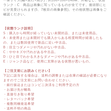
一体サイズ(幅×奥行×高さ)：約100×100×240㎜、外箱なし、状態
ランク：C 商品は画像に写っているものが全てです。後頭部にヒ
ビが見受けられます(5、7枚目の画像参照)。その他状態は画像をご
確認ください。
【状態ランク説明】
S：購入から時間が経っていない未開封品、または未使用品。
A：未使用または未開封でも購入からある程度時間が経過したも
の、または数回使用で新品に近い中古品。
B：目立つダメージや汚れがない中古品。
C：ややキズや汚れがある中古品。
D：ひと目でわかる大きなダメージや汚れがある中古品。
E：ジャンク品など、使用に支障がある状態が悪いもの。
【ご注文前にお読みください】
下記に該当する場合は、送料の調整または在庫の確認が必要になり
ますのでご注文前にお問い合わせください。
・銀行振込またはコンビニ決済をご利用予定の方
・お届け先が離島
・直接引き取り希望
・レターパック希望
・複数同梱発送希望
・送料不明の商品