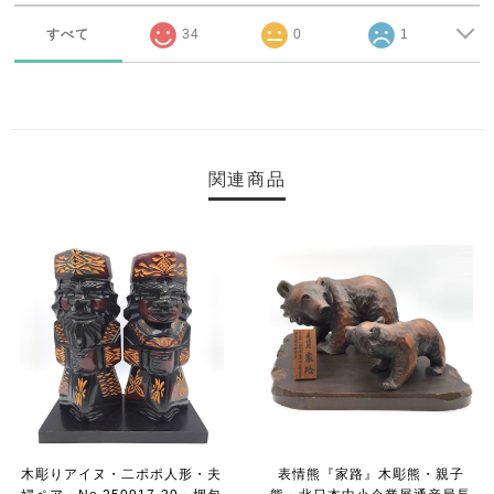
すべて
34
0
1
関連商品
木彫りアイヌ・二ポポ人形・夫
表情熊『家路』木彫熊・親子