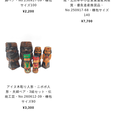
婦ペア・No.250917-39・梱包
熊・北日本中小企業展通産局長
サイズ100
賞・優良道産推奨品・
No.250917-68・梱包サイズ
¥2,200
140
¥7,700
アイヌ木彫り人形・ニポポ人
形・夫婦ペア・3組セット・伝
統工芸・No.260612-39・梱包
サイズ80
¥3,300