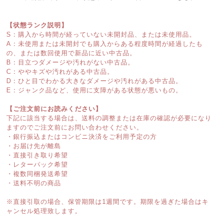
【状態ランク説明】
S：購入から時間が経っていない未開封品、または未使用品。
A：未使用または未開封でも購入からある程度時間が経過したも
の、または数回使用で新品に近い中古品。
B：目立つダメージや汚れがない中古品。
C：ややキズや汚れがある中古品。
D：ひと目でわかる大きなダメージや汚れがある中古品。
E：ジャンク品など、使用に支障がある状態が悪いもの。
【ご注文前にお読みください】
下記に該当する場合は、送料の調整または在庫の確認が必要になり
ますのでご注文前にお問い合わせください。
・銀行振込またはコンビニ決済をご利用予定の方
・お届け先が離島
・直接引き取り希望
・レターパック希望
・複数同梱発送希望
・送料不明の商品
※直接引取の場合、保管期限は1週間です。期限を過ぎた場合はキ
ャンセル処理致します。