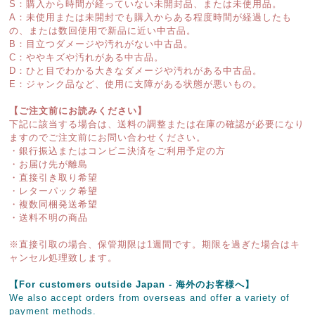
S：購入から時間が経っていない未開封品、または未使用品。
A：未使用または未開封でも購入からある程度時間が経過したも
の、または数回使用で新品に近い中古品。
B：目立つダメージや汚れがない中古品。
C：ややキズや汚れがある中古品。
D：ひと目でわかる大きなダメージや汚れがある中古品。
E：ジャンク品など、使用に支障がある状態が悪いもの。
【ご注文前にお読みください】
下記に該当する場合は、送料の調整または在庫の確認が必要になり
ますのでご注文前にお問い合わせください。
・銀行振込またはコンビニ決済をご利用予定の方
・お届け先が離島
・直接引き取り希望
・レターパック希望
・複数同梱発送希望
・送料不明の商品
※直接引取の場合、保管期限は1週間です。期限を過ぎた場合はキ
ャンセル処理致します。
【For customers outside Japan - 海外のお客様へ】
We also accept orders from overseas and offer a variety of
payment methods.