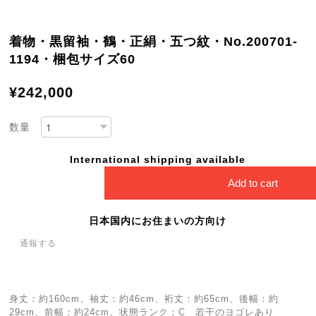
着物・黒留袖・鶴・正絹・五つ紋・No.200701-
1194・梱包サイズ60
¥242,000
数量
International shipping available
Add to cart
日本国内にお住まいの方向け
通報する
身丈：約160cm、袖丈：約46cm、裄丈：約65cm、後幅：約
29cm、前幅：約24cm、状態ランク：C 若干のヨゴレあり