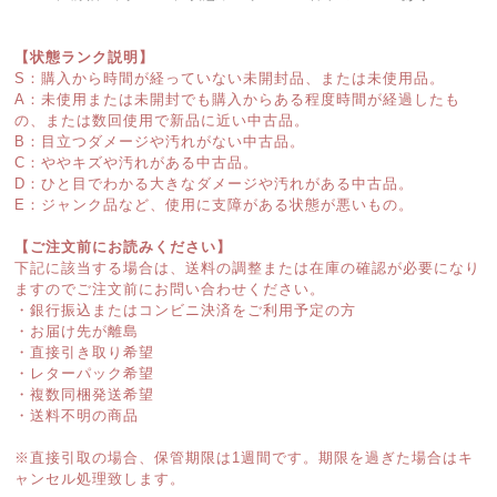
【状態ランク説明】
S：購入から時間が経っていない未開封品、または未使用品。
A：未使用または未開封でも購入からある程度時間が経過したも
の、または数回使用で新品に近い中古品。
B：目立つダメージや汚れがない中古品。
C：ややキズや汚れがある中古品。
D：ひと目でわかる大きなダメージや汚れがある中古品。
E：ジャンク品など、使用に支障がある状態が悪いもの。
【ご注文前にお読みください】
下記に該当する場合は、送料の調整または在庫の確認が必要になり
ますのでご注文前にお問い合わせください。
・銀行振込またはコンビニ決済をご利用予定の方
・お届け先が離島
・直接引き取り希望
・レターパック希望
・複数同梱発送希望
・送料不明の商品
※直接引取の場合、保管期限は1週間です。期限を過ぎた場合はキ
ャンセル処理致します。