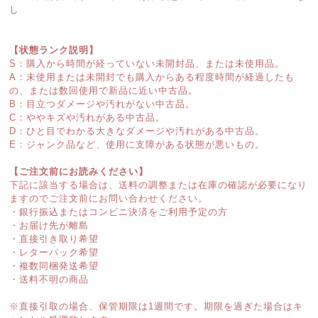
し
【状態ランク説明】
S：購入から時間が経っていない未開封品、または未使用品。
A：未使用または未開封でも購入からある程度時間が経過したも
の、または数回使用で新品に近い中古品。
B：目立つダメージや汚れがない中古品。
C：ややキズや汚れがある中古品。
D：ひと目でわかる大きなダメージや汚れがある中古品。
E：ジャンク品など、使用に支障がある状態が悪いもの。
【ご注文前にお読みください】
下記に該当する場合は、送料の調整または在庫の確認が必要になり
ますのでご注文前にお問い合わせください。
・銀行振込またはコンビニ決済をご利用予定の方
・お届け先が離島
・直接引き取り希望
・レターパック希望
・複数同梱発送希望
・送料不明の商品
※直接引取の場合、保管期限は1週間です。期限を過ぎた場合はキ