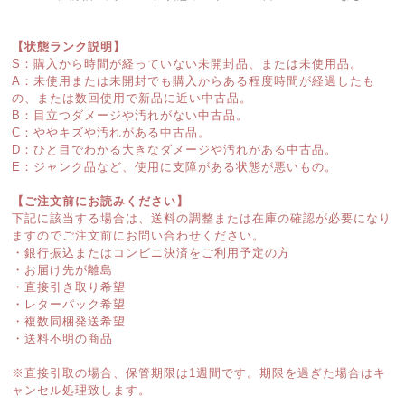
【状態ランク説明】
S：購入から時間が経っていない未開封品、または未使用品。
A：未使用または未開封でも購入からある程度時間が経過したも
の、または数回使用で新品に近い中古品。
B：目立つダメージや汚れがない中古品。
C：ややキズや汚れがある中古品。
D：ひと目でわかる大きなダメージや汚れがある中古品。
E：ジャンク品など、使用に支障がある状態が悪いもの。
【ご注文前にお読みください】
下記に該当する場合は、送料の調整または在庫の確認が必要になり
ますのでご注文前にお問い合わせください。
・銀行振込またはコンビニ決済をご利用予定の方
・お届け先が離島
・直接引き取り希望
・レターパック希望
・複数同梱発送希望
・送料不明の商品
※直接引取の場合、保管期限は1週間です。期限を過ぎた場合はキ
ャンセル処理致します。