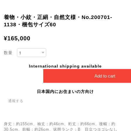
着物・小紋・正絹・自然文様・No.200701-
1138・梱包サイズ60
¥165,000
数量
International shipping available
Add to cart
日本国内にお住まいの方向け
通報する
身丈：約155cm、袖丈：約46cm、裄丈：約66cm、後幅：約
30.5cm、前幅：約26cm、状態ランク：B 目立つヨゴレなし