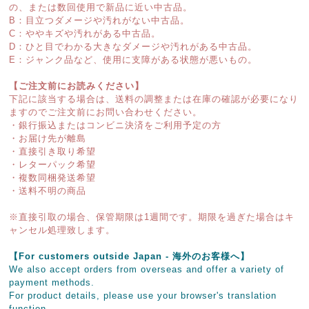
の、または数回使用で新品に近い中古品。
B：目立つダメージや汚れがない中古品。
C：ややキズや汚れがある中古品。
D：ひと目でわかる大きなダメージや汚れがある中古品。
E：ジャンク品など、使用に支障がある状態が悪いもの。
【ご注文前にお読みください】
下記に該当する場合は、送料の調整または在庫の確認が必要になり
ますのでご注文前にお問い合わせください。
・銀行振込またはコンビニ決済をご利用予定の方
・お届け先が離島
・直接引き取り希望
・レターパック希望
・複数同梱発送希望
・送料不明の商品
※直接引取の場合、保管期限は1週間です。期限を過ぎた場合はキ
ャンセル処理致します。
【For customers outside Japan - 海外のお客様へ】
We also accept orders from overseas and offer a variety of
payment methods.
For product details, please use your browser's translation
function.