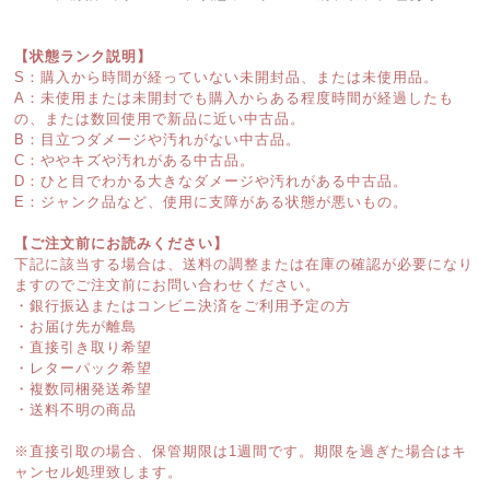
【状態ランク説明】
S：購入から時間が経っていない未開封品、または未使用品。
A：未使用または未開封でも購入からある程度時間が経過したも
の、または数回使用で新品に近い中古品。
B：目立つダメージや汚れがない中古品。
C：ややキズや汚れがある中古品。
D：ひと目でわかる大きなダメージや汚れがある中古品。
E：ジャンク品など、使用に支障がある状態が悪いもの。
【ご注文前にお読みください】
下記に該当する場合は、送料の調整または在庫の確認が必要になり
ますのでご注文前にお問い合わせください。
・銀行振込またはコンビニ決済をご利用予定の方
・お届け先が離島
・直接引き取り希望
・レターパック希望
・複数同梱発送希望
・送料不明の商品
※直接引取の場合、保管期限は1週間です。期限を過ぎた場合はキ
ャンセル処理致します。