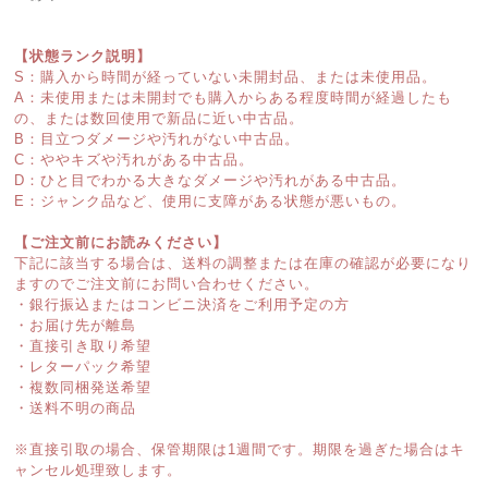
【状態ランク説明】
S：購入から時間が経っていない未開封品、または未使用品。
A：未使用または未開封でも購入からある程度時間が経過したも
の、または数回使用で新品に近い中古品。
B：目立つダメージや汚れがない中古品。
C：ややキズや汚れがある中古品。
D：ひと目でわかる大きなダメージや汚れがある中古品。
E：ジャンク品など、使用に支障がある状態が悪いもの。
【ご注文前にお読みください】
下記に該当する場合は、送料の調整または在庫の確認が必要になり
ますのでご注文前にお問い合わせください。
・銀行振込またはコンビニ決済をご利用予定の方
・お届け先が離島
・直接引き取り希望
・レターパック希望
・複数同梱発送希望
・送料不明の商品
※直接引取の場合、保管期限は1週間です。期限を過ぎた場合はキ
ャンセル処理致します。