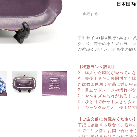
日本国内
通報する
平皿サイズ(幅×奥行×高さ)：約
ク：C 若干の小キズやヨゴ
ご確認ください。※画像の飾
【状態ランク説明】
S：購入から時間が経っていな
A：未使用または未開封でも
たは数回使用で新品に近い中
B：目立つダメージや汚れがな
C：ややキズや汚れがある中古
D：ひと目でわかる大きなダメ
E：ジャンク品など、使用に支
【ご注文前にお読みください
下記に該当する場合は、送料
のでご注文前にお問い合わせ
・銀行振込またはコンビニ決