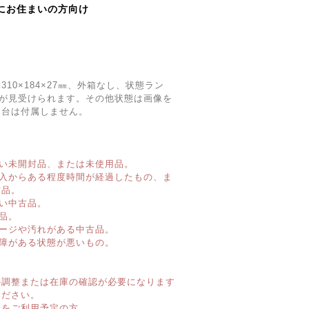
にお住まいの方向け
310×184×27㎜、外箱なし、状態ラン
レが見受けられます。その他状態は画像を
り台は付属しません。
い未開封品、または未使用品。
購入からある程度時間が経過したもの、ま
古品。
い中古品。
品。
ージや汚れがある中古品。
障がある状態が悪いもの。
】
の調整または在庫の確認が必要になります
ください。
済をご利用予定の方