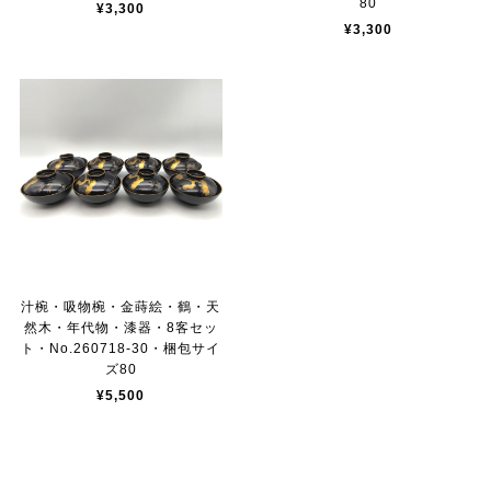
80
¥3,300
¥3,300
汁椀・吸物椀・金蒔絵・鶴・天
然木・年代物・漆器・8客セッ
ト・No.260718-30・梱包サイ
ズ80
¥5,500