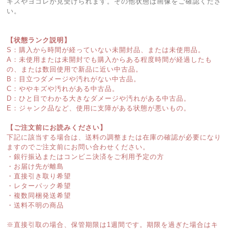
キズやヨゴレが見受けられます。その他状態は画像をご確認くださ
い。
【状態ランク説明】
S：購入から時間が経っていない未開封品、または未使用品。
A：未使用または未開封でも購入からある程度時間が経過したも
の、または数回使用で新品に近い中古品。
B：目立つダメージや汚れがない中古品。
C：ややキズや汚れがある中古品。
D：ひと目でわかる大きなダメージや汚れがある中古品。
E：ジャンク品など、使用に支障がある状態が悪いもの。
【ご注文前にお読みください】
下記に該当する場合は、送料の調整または在庫の確認が必要になり
ますのでご注文前にお問い合わせください。
・銀行振込またはコンビニ決済をご利用予定の方
・お届け先が離島
・直接引き取り希望
・レターパック希望
・複数同梱発送希望
・送料不明の商品
※直接引取の場合、保管期限は1週間です。期限を過ぎた場合はキ