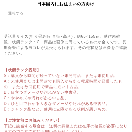
日本国内にお住まいの方向け
通報する
受話器サイズ(折り畳み時 直径×高さ)：約65×155㎜、動作未確
認、状態ランク：C 商品は画像に写っているものが全てです。長
期保管によるヨゴレが見受けられます。その他状態は画像をご確認
ください。
【状態ランク説明】
S：購入から時間が経っていない未開封品、または未使用品。
A：未使用または未開封でも購入からある程度時間が経過したも
の、または数回使用で新品に近い中古品。
B：目立つダメージや汚れがない中古品。
C：ややキズや汚れがある中古品。
D：ひと目でわかる大きなダメージや汚れがある中古品。
E：ジャンク品など、使用に支障がある状態が悪いもの。
【ご注文前にお読みください】
下記に該当する場合は、送料の調整または在庫の確認が必要になり
ますのでご注文前にお問い合わせください。