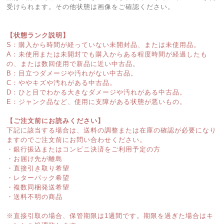
受けられます。その他状態は画像をご確認ください。
【状態ランク説明】
S：購入から時間が経っていない未開封品、または未使用品。
A：未使用または未開封でも購入からある程度時間が経過したも
の、または数回使用で新品に近い中古品。
B：目立つダメージや汚れがない中古品。
C：ややキズや汚れがある中古品。
D：ひと目でわかる大きなダメージや汚れがある中古品。
E：ジャンク品など、使用に支障がある状態が悪いもの。
【ご注文前にお読みください】
下記に該当する場合は、送料の調整または在庫の確認が必要になり
ますのでご注文前にお問い合わせください。
・銀行振込またはコンビニ決済をご利用予定の方
・お届け先が離島
・直接引き取り希望
・レターパック希望
・複数同梱発送希望
・送料不明の商品
※直接引取の場合、保管期限は1週間です。期限を過ぎた場合はキ