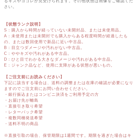
るキズやヨゴレが見受けられます。その他状態は画像をご確認くだ
さい。
【状態ランク説明】
S：購入から時間が経っていない未開封品、または未使用品。
A：未使用または未開封でも購入からある程度時間が経過したも
の、または数回使用で新品に近い中古品。
B：目立つダメージや汚れがない中古品。
C：ややキズや汚れがある中古品。
D：ひと目でわかる大きなダメージや汚れがある中古品。
E：ジャンク品など、使用に支障がある状態が悪いもの。
【ご注文前にお読みください】
下記に該当する場合は、送料の調整または在庫の確認が必要になり
ますのでご注文前にお問い合わせください。
・銀行振込またはコンビニ決済をご利用予定の方
・お届け先が離島
・直接引き取り希望
・レターパック希望
・複数同梱発送希望
・送料不明の商品
※直接引取の場合、保管期限は1週間です。期限を過ぎた場合はキ