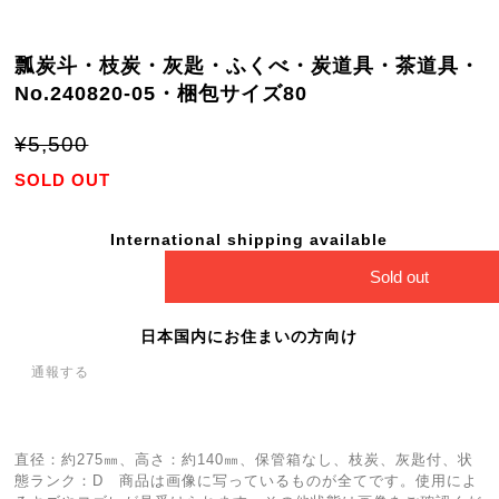
瓢炭斗・枝炭・灰匙・ふくべ・炭道具・茶道具・
No.240820-05・梱包サイズ80
¥5,500
SOLD OUT
International shipping available
Sold out
日本国内にお住まいの方向け
通報する
直径：約275㎜、高さ：約140㎜、保管箱なし、枝炭、灰匙付、状
態ランク：D 商品は画像に写っているものが全てです。使用によ