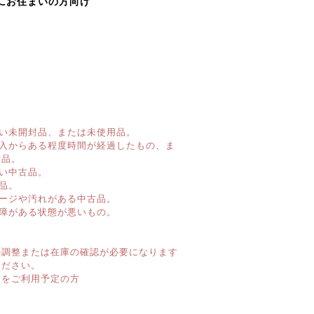
にお住まいの方向け
い未開封品、または未使用品。
購入からある程度時間が経過したもの、ま
古品。
い中古品。
品。
ージや汚れがある中古品。
障がある状態が悪いもの。
】
の調整または在庫の確認が必要になります
ください。
済をご利用予定の方