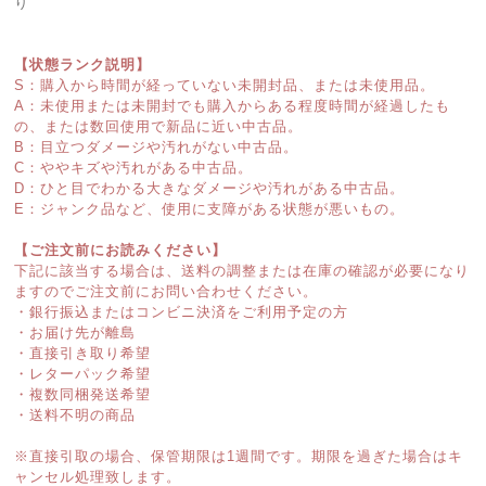
り
【状態ランク説明】
S：購入から時間が経っていない未開封品、または未使用品。
A：未使用または未開封でも購入からある程度時間が経過したも
の、または数回使用で新品に近い中古品。
B：目立つダメージや汚れがない中古品。
C：ややキズや汚れがある中古品。
D：ひと目でわかる大きなダメージや汚れがある中古品。
E：ジャンク品など、使用に支障がある状態が悪いもの。
【ご注文前にお読みください】
下記に該当する場合は、送料の調整または在庫の確認が必要になり
ますのでご注文前にお問い合わせください。
・銀行振込またはコンビニ決済をご利用予定の方
・お届け先が離島
・直接引き取り希望
・レターパック希望
・複数同梱発送希望
・送料不明の商品
※直接引取の場合、保管期限は1週間です。期限を過ぎた場合はキ
ャンセル処理致します。