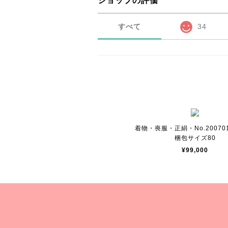
ショップの評価
すべて
34
着物・喪服・正絹・No.200701
梱包サイズ80
¥99,000