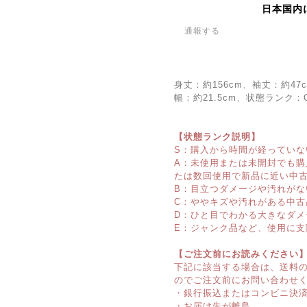
日本国内
通報する
身丈：約156cm、袖丈：約47
幅：約21.5cm、状態ランク
【状態ランク説明】
S：購入から時間が経っていな
A：未使用または未開封でも
たは数回使用で新品に近い中
B：目立つダメージや汚れがな
C：ややキズや汚れがある中古
D：ひと目でわかる大きなダメ
E：ジャンク品など、使用に支
【ご注文前にお読みください
下記に該当する場合は、送料
のでご注文前にお問い合わせ
・銀行振込またはコンビニ決
・お届け先が離島