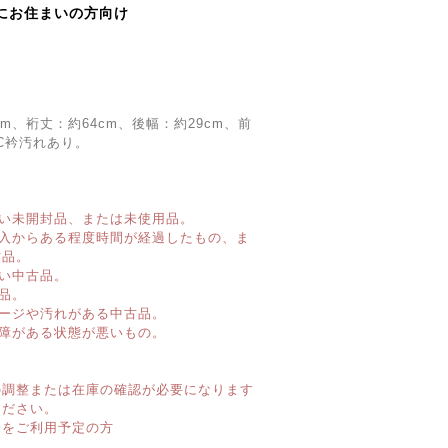
にお住まいの方向け
cm、裄丈：約64cm、後幅：約29cm、前
：C衿汚れあり。
い未開封品、または未使用品。
購入からある程度時間が経過したもの、ま
古品。
い中古品。
品。
ージや汚れがある中古品。
障がある状態が悪いもの。
】
の調整または在庫の確認が必要になります
ください。
済をご利用予定の方