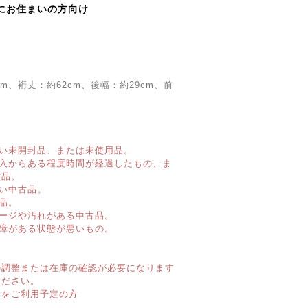
にお住まいの方向け
cm、裄丈：約62cm、後幅：約29cm、前
い未開封品、または未使用品。
購入からある程度時間が経過したもの、ま
古品。
い中古品。
品。
ージや汚れがある中古品。
障がある状態が悪いもの。
】
の調整または在庫の確認が必要になります
ください。
済をご利用予定の方