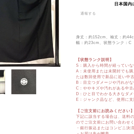
日本国内
通報する
身丈：約152cm、袖丈：約44
幅：約23cm、状態ランク：C
【状態ランク説明】
S：購入から時間が経っていな
A：未使用または未開封でも
たは数回使用で新品に近い中
B：目立つダメージや汚れがな
C：ややキズや汚れがある中古
D：ひと目でわかる大きなダメ
E：ジャンク品など、使用に支
【ご注文前にお読みください
下記に該当する場合は、送料
のでご注文前にお問い合わせ
・銀行振込またはコンビニ決
・お届け先が離島