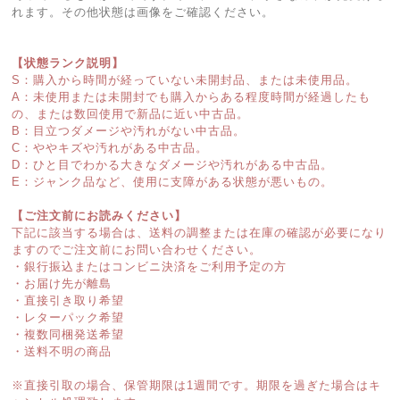
れます。その他状態は画像をご確認ください。
【状態ランク説明】
S：購入から時間が経っていない未開封品、または未使用品。
A：未使用または未開封でも購入からある程度時間が経過したも
の、または数回使用で新品に近い中古品。
B：目立つダメージや汚れがない中古品。
C：ややキズや汚れがある中古品。
D：ひと目でわかる大きなダメージや汚れがある中古品。
E：ジャンク品など、使用に支障がある状態が悪いもの。
【ご注文前にお読みください】
下記に該当する場合は、送料の調整または在庫の確認が必要になり
ますのでご注文前にお問い合わせください。
・銀行振込またはコンビニ決済をご利用予定の方
・お届け先が離島
・直接引き取り希望
・レターパック希望
・複数同梱発送希望
・送料不明の商品
※直接引取の場合、保管期限は1週間です。期限を過ぎた場合はキ