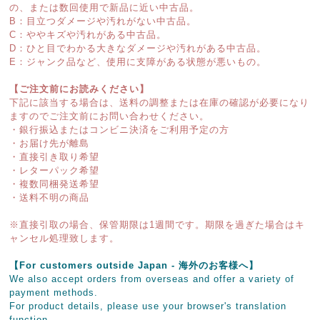
の、または数回使用で新品に近い中古品。
B：目立つダメージや汚れがない中古品。
C：ややキズや汚れがある中古品。
D：ひと目でわかる大きなダメージや汚れがある中古品。
E：ジャンク品など、使用に支障がある状態が悪いもの。
【ご注文前にお読みください】
下記に該当する場合は、送料の調整または在庫の確認が必要になり
ますのでご注文前にお問い合わせください。
・銀行振込またはコンビニ決済をご利用予定の方
・お届け先が離島
・直接引き取り希望
・レターパック希望
・複数同梱発送希望
・送料不明の商品
※直接引取の場合、保管期限は1週間です。期限を過ぎた場合はキ
ャンセル処理致します。
【For customers outside Japan - 海外のお客様へ】
We also accept orders from overseas and offer a variety of
payment methods.
For product details, please use your browser's translation
function.