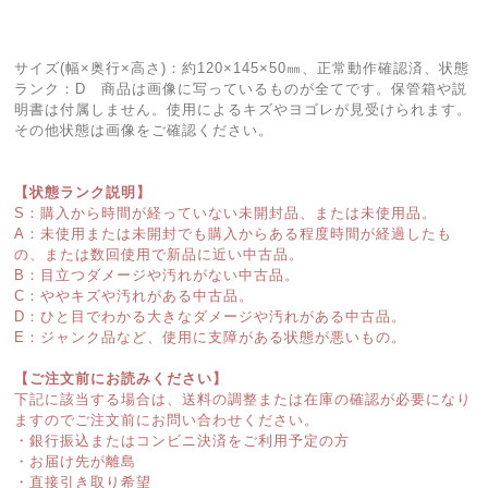
サイズ(幅×奥行×高さ)：約120×145×50㎜、正常動作確認済、状態
ランク：D 商品は画像に写っているものが全てです。保管箱や説
明書は付属しません。使用によるキズやヨゴレが見受けられます。
その他状態は画像をご確認ください。
【状態ランク説明】
S：購入から時間が経っていない未開封品、または未使用品。
A：未使用または未開封でも購入からある程度時間が経過したも
の、または数回使用で新品に近い中古品。
B：目立つダメージや汚れがない中古品。
C：ややキズや汚れがある中古品。
D：ひと目でわかる大きなダメージや汚れがある中古品。
E：ジャンク品など、使用に支障がある状態が悪いもの。
【ご注文前にお読みください】
下記に該当する場合は、送料の調整または在庫の確認が必要になり
ますのでご注文前にお問い合わせください。
・銀行振込またはコンビニ決済をご利用予定の方
・お届け先が離島
・直接引き取り希望