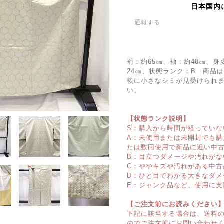
日本国内
通報する
裄：約65㎝、袖：約48㎝、身
24㎝、状態ランク：B 商品
後に小さなシミが見受けられ
い。
【状態ランク説明】
S：購入から時間が経っていな
A：未使用または未開封でも
たは数回使用で新品に近い中
B：目立つダメージや汚れがな
C：ややキズや汚れがある中古
D：ひと目でわかる大きなダメ
E：ジャンク品など、使用に支
【ご注文前にお読みください
下記に該当する場合は、送料
のでご注文前にお問い合わせ