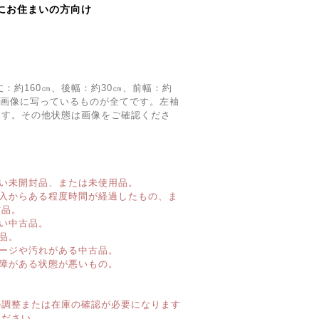
にお住まいの方向け
丈：約160㎝、後幅：約30㎝、前幅：約
は画像に写っているものが全てです。左袖
ます。その他状態は画像をご確認くださ
い未開封品、または未使用品。
購入からある程度時間が経過したもの、ま
古品。
い中古品。
品。
ージや汚れがある中古品。
障がある状態が悪いもの。
】
の調整または在庫の確認が必要になります
ください。