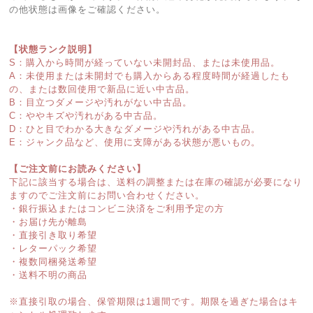
の他状態は画像をご確認ください。
【状態ランク説明】
S：購入から時間が経っていない未開封品、または未使用品。
A：未使用または未開封でも購入からある程度時間が経過したも
の、または数回使用で新品に近い中古品。
B：目立つダメージや汚れがない中古品。
C：ややキズや汚れがある中古品。
D：ひと目でわかる大きなダメージや汚れがある中古品。
E：ジャンク品など、使用に支障がある状態が悪いもの。
【ご注文前にお読みください】
下記に該当する場合は、送料の調整または在庫の確認が必要になり
ますのでご注文前にお問い合わせください。
・銀行振込またはコンビニ決済をご利用予定の方
・お届け先が離島
・直接引き取り希望
・レターパック希望
・複数同梱発送希望
・送料不明の商品
※直接引取の場合、保管期限は1週間です。期限を過ぎた場合はキ