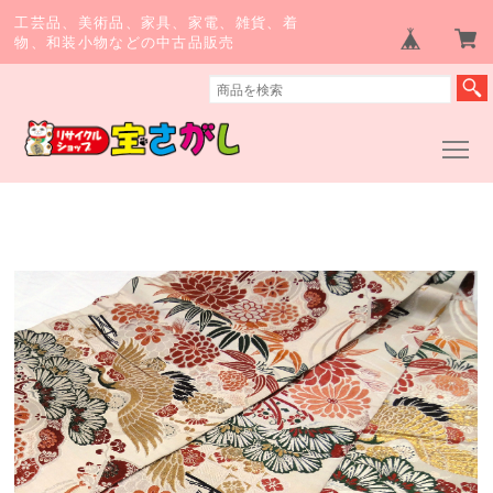
工芸品、美術品、家具、家電、雑貨、着
物、和装小物などの中古品販売