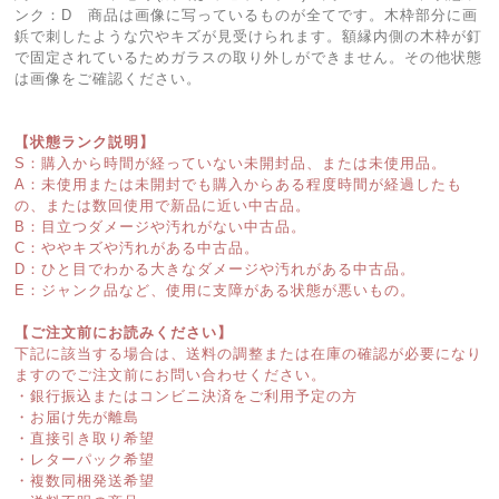
ンク：D 商品は画像に写っているものが全てです。木枠部分に画
鋲で刺したような穴やキズが見受けられます。額縁内側の木枠が釘
で固定されているためガラスの取り外しができません。その他状態
は画像をご確認ください。
【状態ランク説明】
S：購入から時間が経っていない未開封品、または未使用品。
A：未使用または未開封でも購入からある程度時間が経過したも
の、または数回使用で新品に近い中古品。
B：目立つダメージや汚れがない中古品。
C：ややキズや汚れがある中古品。
D：ひと目でわかる大きなダメージや汚れがある中古品。
E：ジャンク品など、使用に支障がある状態が悪いもの。
【ご注文前にお読みください】
下記に該当する場合は、送料の調整または在庫の確認が必要になり
ますのでご注文前にお問い合わせください。
・銀行振込またはコンビニ決済をご利用予定の方
・お届け先が離島
・直接引き取り希望
・レターパック希望
・複数同梱発送希望