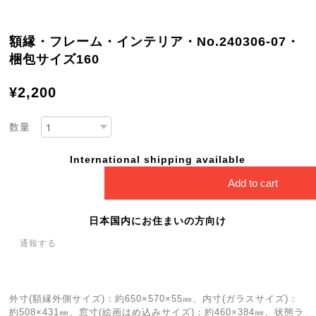
額縁・フレーム・インテリア・No.240306-07・
梱包サイズ160
¥2,200
数量
International shipping available
Add to cart
日本国内にお住まいの方向け
通報する
外寸(額縁外側サイズ)：約650×570×55㎜、内寸(ガラスサイズ)：
約508×431㎜、窓寸(絵画はめ込みサイズ)：約460×384㎜、状態ラ