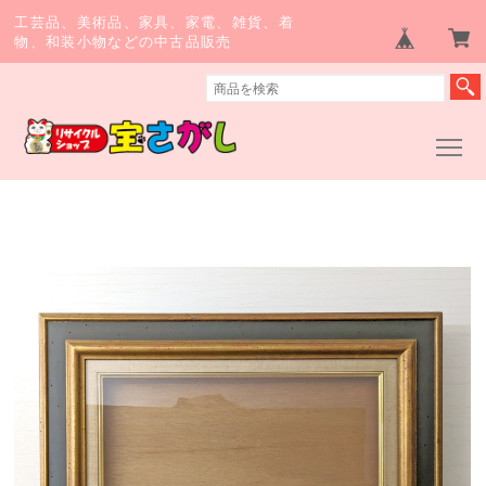
工芸品、美術品、家具、家電、雑貨、着
物、和装小物などの中古品販売