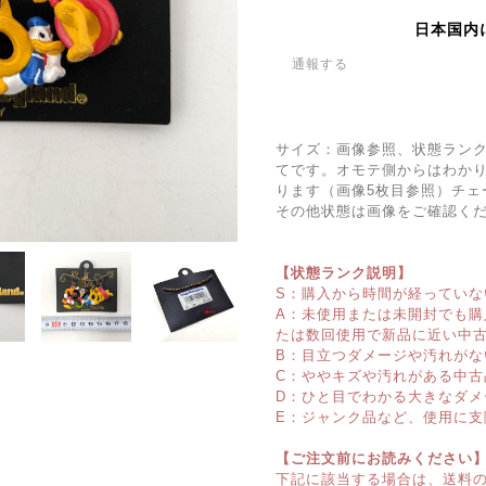
日本国内
通報する
サイズ：画像参照、状態ラン
てです。オモテ側からはわか
ります（画像5枚目参照）チェ
その他状態は画像をご確認く
【状態ランク説明】
S：購入から時間が経っていな
A：未使用または未開封でも
たは数回使用で新品に近い中
B：目立つダメージや汚れがな
C：ややキズや汚れがある中古
D：ひと目でわかる大きなダメ
E：ジャンク品など、使用に支
【ご注文前にお読みください
下記に該当する場合は、送料