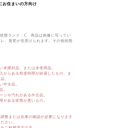
にお住まいの方向け
㎝、状態ランク：C 商品は画像に写ってい
ゴレ、黄変が見受けられます。その他状態
い未開封品、または未使用品。
購入からある程度時間が経過したもの、ま
古品。
い中古品。
品。
ージや汚れがある中古品。
障がある状態が悪いもの。
】
の調整または在庫の確認が必要になります
ください。
済をご利用予定の方