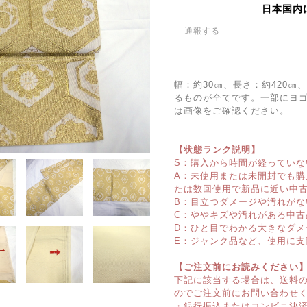
日本国内
通報する
幅：約30㎝、長さ：約420
るものが全てです。一部にヨ
は画像をご確認ください。
【状態ランク説明】
S：購入から時間が経っていな
A：未使用または未開封でも
たは数回使用で新品に近い中
B：目立つダメージや汚れがな
C：ややキズや汚れがある中古
D：ひと目でわかる大きなダメ
E：ジャンク品など、使用に支
【ご注文前にお読みください
下記に該当する場合は、送料
のでご注文前にお問い合わせ
・銀行振込またはコンビニ決