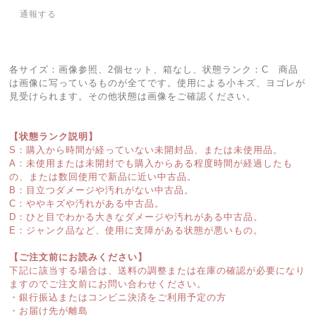
通報する
各サイズ：画像参照、2個セット、箱なし、状態ランク：C 商品
は画像に写っているものが全てです。使用による小キズ、ヨゴレが
見受けられます。その他状態は画像をご確認ください。
【状態ランク説明】
S：購入から時間が経っていない未開封品、または未使用品。
A：未使用または未開封でも購入からある程度時間が経過したも
の、または数回使用で新品に近い中古品。
B：目立つダメージや汚れがない中古品。
C：ややキズや汚れがある中古品。
D：ひと目でわかる大きなダメージや汚れがある中古品。
E：ジャンク品など、使用に支障がある状態が悪いもの。
【ご注文前にお読みください】
下記に該当する場合は、送料の調整または在庫の確認が必要になり
ますのでご注文前にお問い合わせください。
・銀行振込またはコンビニ決済をご利用予定の方
・お届け先が離島