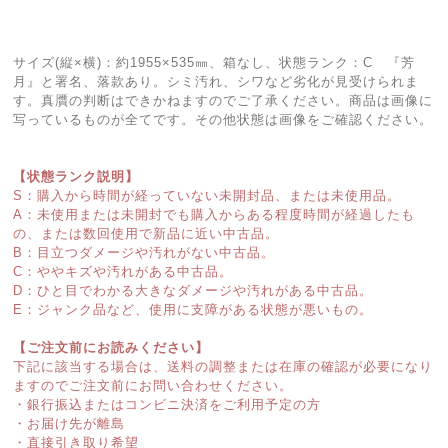
サイズ(縦×横)：約1955×535㎜、箱なし、状態ランク：C 『芳
月』と署名、落款あり。シミ汚れ、シワなど劣化が見受けられま
す。真贋の判断はできかねますのでご了承ください。商品は画像に
写っているものが全てです。その他状態は画像をご確認ください。
【状態ランク説明】
S：購入から時間が経っていない未開封品、または未使用品。
A：未使用または未開封でも購入からある程度時間が経過したも
の、または数回使用で新品に近い中古品。
B：目立つダメージや汚れがない中古品。
C：ややキズや汚れがある中古品。
D：ひと目でわかる大きなダメージや汚れがある中古品。
E：ジャンク品など、使用に支障がある状態が悪いもの。
【ご注文前にお読みください】
下記に該当する場合は、送料の調整または在庫の確認が必要になり
ますのでご注文前にお問い合わせください。
・銀行振込またはコンビニ決済をご利用予定の方
・お届け先が離島
・直接引き取り希望