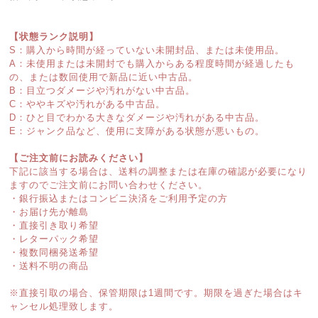
【状態ランク説明】
S：購入から時間が経っていない未開封品、または未使用品。
A：未使用または未開封でも購入からある程度時間が経過したも
の、または数回使用で新品に近い中古品。
B：目立つダメージや汚れがない中古品。
C：ややキズや汚れがある中古品。
D：ひと目でわかる大きなダメージや汚れがある中古品。
E：ジャンク品など、使用に支障がある状態が悪いもの。
【ご注文前にお読みください】
下記に該当する場合は、送料の調整または在庫の確認が必要になり
ますのでご注文前にお問い合わせください。
・銀行振込またはコンビニ決済をご利用予定の方
・お届け先が離島
・直接引き取り希望
・レターパック希望
・複数同梱発送希望
・送料不明の商品
※直接引取の場合、保管期限は1週間です。期限を過ぎた場合はキ
ャンセル処理致します。