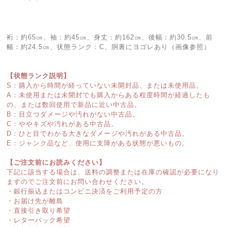
裄：約65㎝、袖：約45㎝、身丈：約162㎝、後幅：約30.5㎝、前
幅：約24.5㎝、状態ランク：C、胴裏にヨゴレあり（画像参照）
【状態ランク説明】
S：購入から時間が経っていない未開封品、または未使用品。
A：未使用または未開封でも購入からある程度時間が経過したも
の、または数回使用で新品に近い中古品。
B：目立つダメージや汚れがない中古品。
C：ややキズや汚れがある中古品。
D：ひと目でわかる大きなダメージや汚れがある中古品。
E：ジャンク品など、使用に支障がある状態が悪いもの。
【ご注文前にお読みください】
下記に該当する場合は、送料の調整または在庫の確認が必要になり
ますのでご注文前にお問い合わせください。
・銀行振込またはコンビニ決済をご利用予定の方
・お届け先が離島
・直接引き取り希望
・レターパック希望