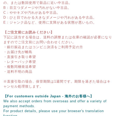
の、または数回使用で新品に近い中古品。
B：目立つダメージや汚れがない中古品。
C：ややキズや汚れがある中古品。
D：ひと目でわかる大きなダメージや汚れがある中古品。
E：ジャンク品など、使用に支障がある状態が悪いもの。
【ご注文前にお読みください】
下記に該当する場合は、送料の調整または在庫の確認が必要になり
ますのでご注文前にお問い合わせください。
・銀行振込またはコンビニ決済をご利用予定の方
・お届け先が離島
・直接引き取り希望
・レターパック希望
・複数同梱発送希望
・送料不明の商品
※直接引取の場合、保管期限は1週間です。期限を過ぎた場合はキ
ャンセル処理致します。
【For customers outside Japan - 海外のお客様へ】
We also accept orders from overseas and offer a variety of
payment methods.
For product details, please use your browser's translation
function.